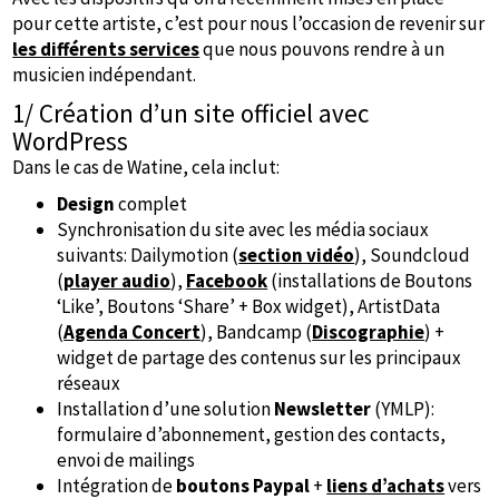
pour cette artiste, c’est pour nous l’occasion de revenir sur
les différents services
que nous pouvons rendre à un
musicien indépendant.
1/ Création d’un site officiel avec
WordPress
Dans le cas de Watine, cela inclut:
Design
complet
Synchronisation du site avec les média sociaux
suivants: Dailymotion (
section vidéo
), Soundcloud
(
player audio
),
Facebook
(installations de Boutons
‘Like’, Boutons ‘Share’ + Box widget), ArtistData
(
Agenda Concert
), Bandcamp (
Discographie
) +
widget de partage des contenus sur les principaux
réseaux
Installation d’une solution
Newsletter
(YMLP):
formulaire d’abonnement, gestion des contacts,
envoi de mailings
Intégration de
boutons Paypal
+
liens d’achats
vers