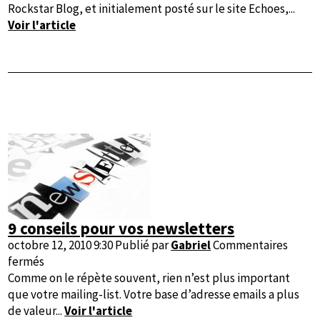
conseils
Rockstar Blog, et initialement posté sur le site Echoes,...
utiles
Voir l'article
pour
faire
un
fiasco
en
tant
que
musicien
indépendant
9 conseils pour vos newsletters
octobre 12, 2010 9:30
Publié par
Gabriel
Commentaires
sur
fermés
9
Comme on le répète souvent, rien n’est plus important
conseils
que votre mailing-list. Votre base d’adresse emails a plus
pour
de valeur...
Voir l'article