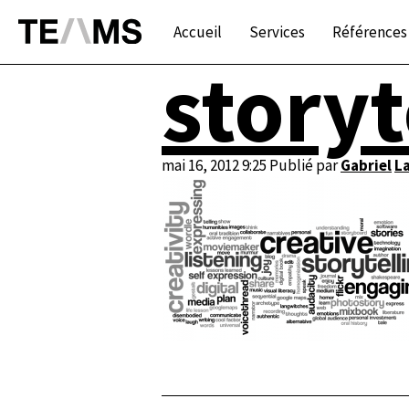
Accueil
Services
Références
storyt
mai 16, 2012 9:25
Publié par
Gabriel
L