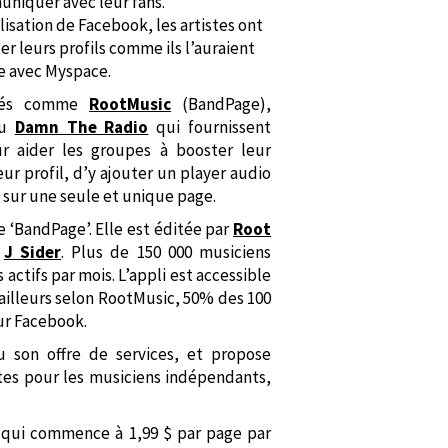
uniquer avec leur fans.
ilisation de Facebook, les artistes ont
r leurs profils comme ils l’auraient
re avec Myspace.
étés comme
RootMusic
(BandPage),
u
Damn The Radio
qui fournissent
r aider les groupes à booster leur
r profil, d’y ajouter un player audio
 sur une seule et unique page.
 ‘BandPage’. Elle est éditée par
Root
r
J Sider
. Plus de 150 000 musiciens
s actifs par mois. L’appli est accessible
’ailleurs selon RootMusic, 50% des 100
ur Facebook.
 son offre de services, et propose
tes pour les musiciens indépendants,
 qui commence à 1,99 $ par page par