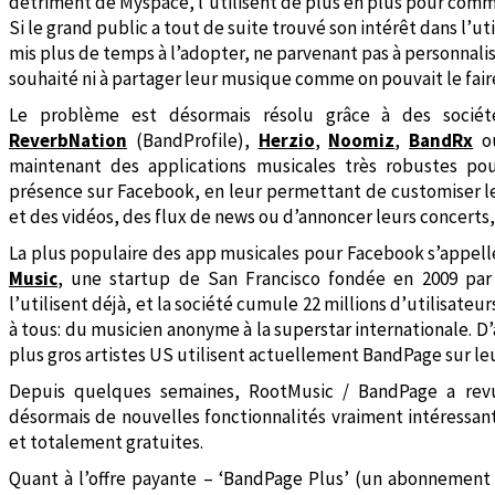
détriment de Myspace, l’utilisent de plus en plus pour comm
Si le grand public a tout de suite trouvé son intérêt dans l’ut
mis plus de temps à l’adopter, ne parvenant pas à personnalise
souhaité ni à partager leur musique comme on pouvait le fai
Le problème est désormais résolu grâce à des soci
ReverbNation
(BandProfile),
Herzio
,
Noomiz
,
BandRx
o
maintenant des applications musicales très robustes pou
présence sur Facebook, en leur permettant de customiser leu
et des vidéos, des flux de news ou d’annoncer leurs concerts,
La plus populaire des app musicales pour Facebook s’appelle
Music
, une startup de San Francisco fondée en 2009 pa
l’utilisent déjà, et la société cumule 22 millions d’utilisateur
à tous: du musicien anonyme à la superstar internationale. D
plus gros artistes US utilisent actuellement BandPage sur le
Depuis quelques semaines, RootMusic / BandPage a revu
désormais de nouvelles fonctionnalités vraiment intéressan
et totalement gratuites.
Quant à l’offre payante – ‘BandPage Plus’ (un abonnement