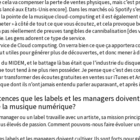
 cela va compenser la perte de ventes physiques, mais c’est p
s lancé aux Etats-Unis encore]. Dans les marchés où Spotify s’e
à la pointe de la musique cloud-computing et il est également 
heter » à côté de tout ce que vous écoutez, et cela provoque 
y a pas réellement de preuves tangibles de cannibalisation [des v
e. Les gens adorent ce type de service.
ervice de Cloud computing. On verra bien ce que ça apportera c
ut utiles pour générer plus de découvertes, et donc mener à 
 du MIDEM, et le battage là bas était que l’industrie du disqu
 tout tend à ne plus rien posséder. Je pense que c’est des con
our transformer des écoutes gratuites en ventes sur iTunes et A
ue dont ils n’ont jamais entendu parler auparavant, et après il
étences que les labels et les managers doiven
de la musique numérique?
anager ou un label travaille avec un artiste, sa mission princ
plus élevés de passion. Comment pouvons-nous faire évoluer un f
labels et les managers doivent cultiver. Ils sont forts pour gér