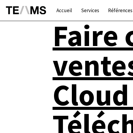
Accueil
Services
Références
Faire 
ventes
Cloud 
Téléc