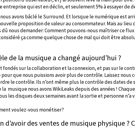
 entreprise qui est en déclin, et seulement 5% à essayer de d
 nous avons bâclé le Surround. Et lorsque le numérique est arri
ouvelle proposition de valeur au consommateur. Mais au lieu 
s dû nous demander: Comment pouvons-nous maîtriser ce flux d’
te considéré ça comme quelque chose de mal qui doit être abso
e de la musique a changé aujourd’hui ?
ondés sur la collaboration et la connexion, et pas sur le contrô
e pour que nous puissions avoir plus de contrôle. Laissez nous c
erdre le contrôle. Ils n’ont même plus le contrôle des dates de s
de la musique nous avons WikiLeaks depuis des années ! Chaque
tous les disques deux semaines avant la sortie et personne n’
mment voulez-vous monétiser?
çon d’avoir des ventes de musique physique ? 