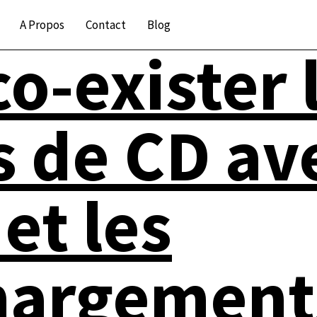
A Propos
Contact
Blog
co-exister 
 de CD ave
et les
hargement