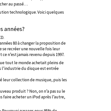
tacher au passé…
lution technologique. Voici quelques
es années?
CD.
 années 80 à changer la proposition de
 se recréer une nouvelle fois leur
et ce n’est jamais revenu depuis 1997.
 que tout le monde achetait pleins de
 l’industrie du disque est entrée
é leur collection de musique, puis les
veau produit ? Non, on n’a pas su le
us faire acheter un iPod après l’autre,
e: « Pourquoi passons nous 95% de