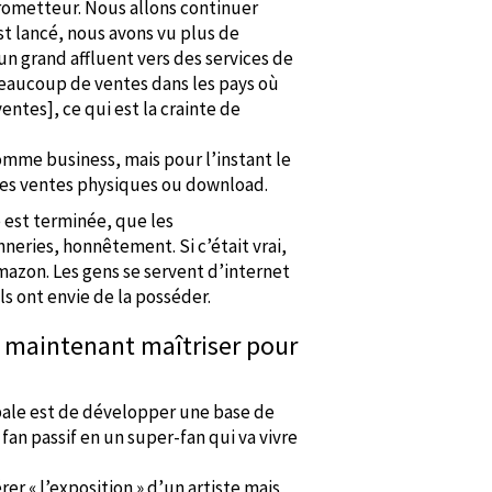
rometteur. Nous allons continuer
st lancé, nous avons vu plus de
un grand affluent vers des services de
beaucoup de ventes dans les pays où
entes], ce qui est la crainte de
omme business, mais pour l’instant le
des ventes physiques ou download.
e est terminée, que les
neries, honnêtement. Si c’était vrai,
mazon. Les gens se servent d’internet
s ont envie de la posséder.
t maintenant maîtriser pour
ipale est de développer une base de
an passif en un super-fan qui va vivre
er « l’exposition » d’un artiste mais