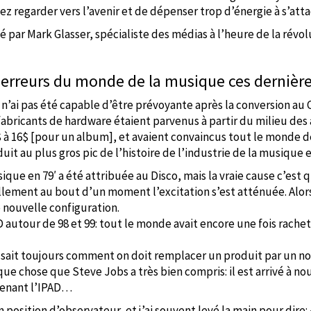
z regarder vers l’avenir et de dépenser trop d’énergie à s’at
par Mark Glasser, spécialiste des médias à l’heure de la révo
s erreurs du monde de la musique ces dernièr
 n’ai pas été capable d’être prévoyante après la conversion au 
fabricants de hardware étaient parvenus à partir du milieu des
 à 16$ [pour un album], et avaient convaincus tout le monde de
uit au plus gros pic de l’histoire de l’industrie de la musique 
sique en 79′ a été attribuée au Disco, mais la vraie cause c’est
ellement au bout d’un moment l’excitation s’est atténuée. Alors
e nouvelle configuration.
 autour de 98 et 99: tout le monde avait encore une fois rachet
 sait toujours comment on doit remplacer un produit par un nou
que chose que Steve Jobs a très bien compris: il est arrivé à no
ntenant l’IPAD…
n position d’observateur, et j’ai souvent levé la main pour dir