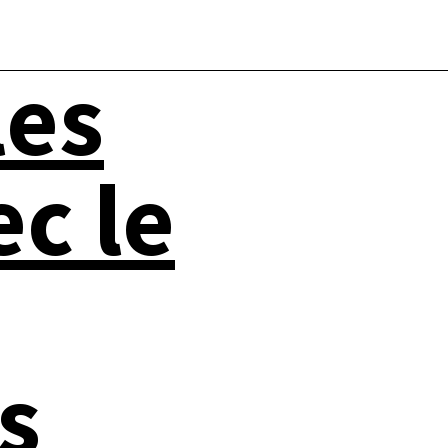
les
c le
s