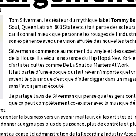
l
Tom Silverman, le créateur du mythique label
Tommy Boy
Soul, Queen Latifah, 808 State etc.) fait partie des acteurs
car il connait mieux que personne les rouages de l’indust
son expérience avec une vision affutée des nouvelles tech
Silverman a commencé au moment du vinyle et des cassett
de la House. Il a vécu la naissance du Hip Hop à New York
d’artistes cultes comme De La Soul ou Masters At Work.
Il fait partie d’une époque qui fait rêver n’importe quel 
savent le plaisir que c’est que d’aller digger dans un mag
sans l’avoir jamais écouté.
Je partage l’avis de Silverman qui pense que les gens con
que ça peut complètement co-exister avec la musique dé
es.
orienter le business vers un avenir meilleur, où les artistes e
t donner aux groupes plus de puissance, plus de contrôle et plu
égeant au conseil d’administration de la Recording Industry Assoc