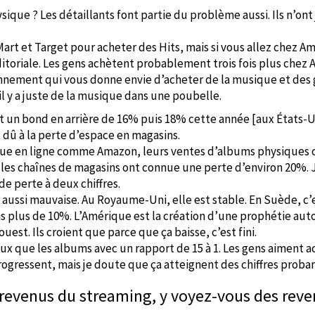
ique ? Les détaillants font partie du problème aussi. Ils n’o
Mart et Target pour acheter des Hits, mais si vous allez chez 
e éditoriale. Les gens achètent probablement trois fois plus ch
nnement qui vous donne envie d’acheter de la musique et des ge
il y a juste de la musique dans une poubelle.
it un bond en arrière de 16% puis 18% cette année [aux États-Un
 dû à la perte d’espace en magasins.
ue en ligne comme Amazon, leurs ventes d’albums physiques o
les chaînes de magasins ont connue une perte d’environ 20%. J
de perte à deux chiffres.
s aussi mauvaise. Au Royaume-Uni, elle est stable. En Suède, c’e
s plus de 10%. L’Amérique est la création d’une prophétie auto-
ouest. Ils croient que parce que ça baisse, c’est fini.
x que les albums avec un rapport de 15 à 1. Les gens aiment ac
gressent, mais je doute que ça atteignent des chiffres proban
e revenus du streaming, y voyez-vous des rev